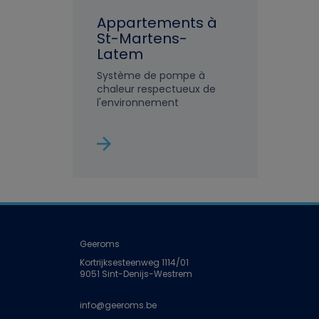
Appartements à
St-Martens-
Latem
Système de pompe à
chaleur respectueux de
l'environnement
Geeroms
Kortrijksesteenweg 1114/01
9051 Sint-Denijs-Westrem
info@geeroms.be