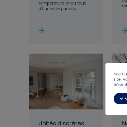
Do
température et au taux
te
d'humidité parfaits
Nous u
site. V
désact
A
Unités discrètes
N