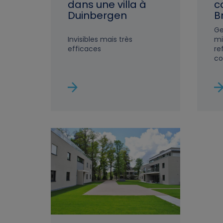
dans une villa à
c
Duinbergen
B
Ge
Invisibles mais très
mi
efficaces
re
co