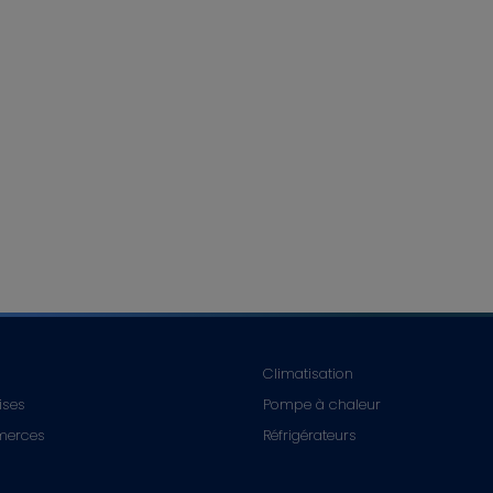
Climatisation
rises
Pompe à chaleur
merces
Réfrigérateurs