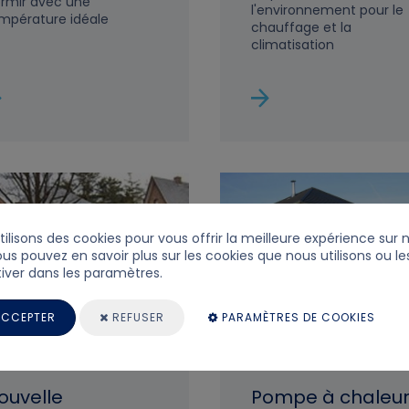
rmir avec une
l'environnement pour le
mpérature idéale
chauffage et la
climatisation
tilisons des cookies pour vous offrir la meilleure expérience sur 
ous pouvez en savoir plus sur les cookies que nous utilisons ou le
iver dans les paramètres.
CCEPTER
REFUSER
PARAMÈTRES DE COOKIES
ouvelle
Pompe à chaleu