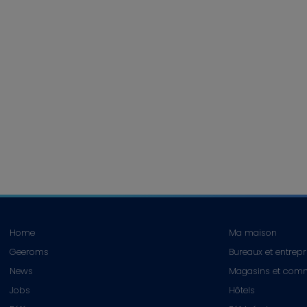
Home
Ma maison
Geeroms
Bureaux et entrep
News
Magasins et com
Jobs
Hôtels