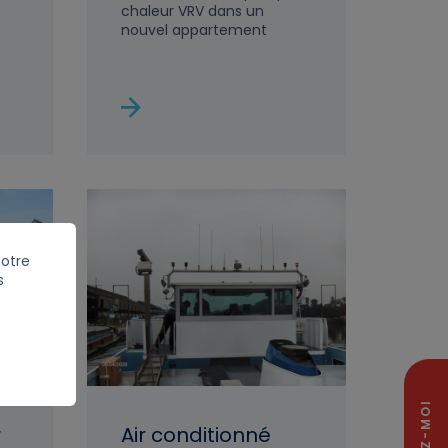
chaleur VRV dans un
nouvel appartement
notre
s
r
Air conditionné