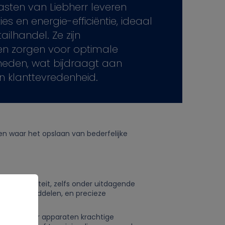
asten van Liebherr leveren
es en energie-efficiëntie, ideaal
ilhandel. Ze zijn
k en zorgen voor optimale
eden, wat bijdraagt aan
n klanttevredenheid.
en waar het opslaan van bederfelijke
 koelcapaciteit, zelfs onder uitdagende
jke koelmiddelen, en precieze
ren Liebherr apparaten krachtige