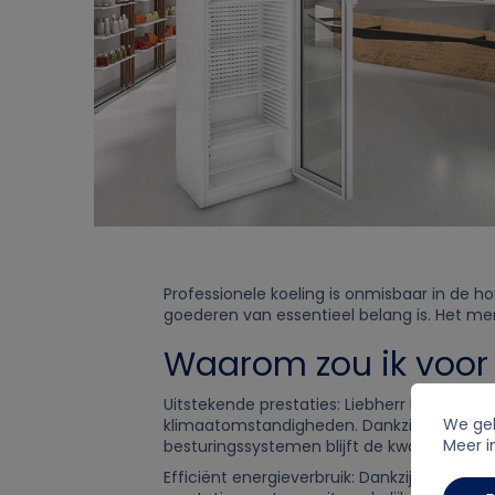
Professionele koeling is onmisbaar in de h
goederen van essentieel belang is. Het merk 
Waarom zou ik voor 
Uitstekende prestaties: Liebherr koel- en 
We geb
klimaatomstandigheden. Dankzij het gebru
Meer i
besturingssystemen blijft de kwaliteit va
Efficiënt energieverbruik: Dankzij geavan