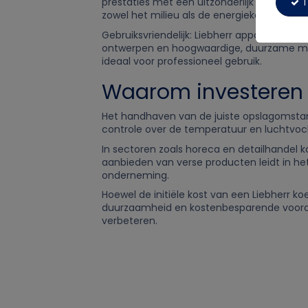
prestaties met een uitzonderlijk laag energ
T
zowel het milieu als de energiekosten wor
Gebruiksvriendelijk: Liebherr apparaten z
ontwerpen en hoogwaardige, duurzame materi
ideaal voor professioneel gebruik.
Waarom investeren i
Het handhaven van de juiste opslagomstandi
controle over de temperatuur en luchtvo
In sectoren zoals horeca en detailhandel
aanbieden van verse producten leidt in h
onderneming.
Hoewel de initiële kost van een Liebherr k
duurzaamheid en kostenbesparende voordel
verbeteren.