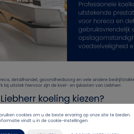
Professionele koelk
uitstekende prestati
voor horeca en deta
gebruiksvriendelij
opslagomstandigh
voedselveiligheid e
oreca, detailhandel, gezondheidszorg en vele andere bedrijfstakk
bij uitstek hiervoor zijn de koel- en ijskasten van Liebherr.
Liebherr koeling kiezen?
vrieskasten voor professioneel gebruik leveren een buitengewone
ruiken cookies om u de beste ervaring op onze site te bieden.
ik van geavanceerde componenten, krachtige en milieuvriendeli
nformatie vindt u in de cookie-instellingen.
n opgeslagen producten behouden.
ceerde elektronica en een geoptimaliseerd koelsysteem combine