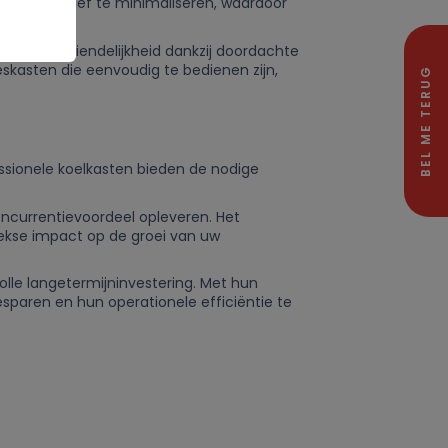
rlies effectief te minimaliseren, waardoor
 servicevriendelijkheid dankzij doordachte
eskasten die eenvoudig te bedienen zijn,
BEL ME TERUG
essionele koelkasten bieden de nodige
ncurrentievoordeel opleveren. Het
ekse impact op de groei van uw
olle langetermijninvestering. Met hun
paren en hun operationele efficiëntie te