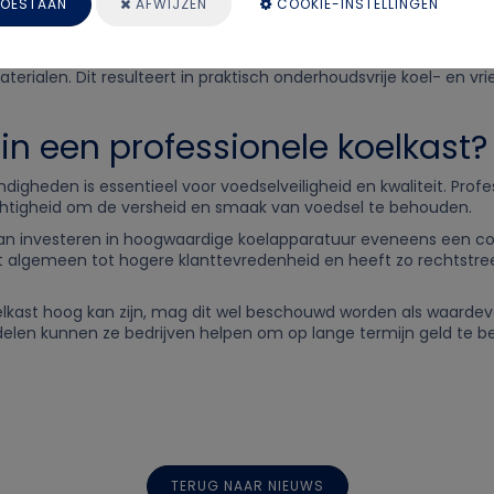
ieverbruik. De efficiënte isolatie draagt hieraan bij door koudeve
OESTAAN
AFWIJZEN
COOKIE-INSTELLINGEN
den gespaard.
ijn ontworpen met een focus op gebruiksgemak en bieden optimale
alen. Dit resulteert in praktisch onderhoudsvrije koel- en vri
n een professionele koelkast?
gheden is essentieel voor voedselveiligheid en kwaliteit. Prof
chtigheid om de versheid en smaak van voedsel te behouden.
 kan investeren in hoogwaardige koelapparatuur eveneens een co
et algemeen tot hogere klanttevredenheid en heeft zo rechtstre
oelkast hoog kan zijn, mag dit wel beschouwd worden als waardev
en kunnen ze bedrijven helpen om op lange termijn geld te bes
TERUG NAAR NIEUWS